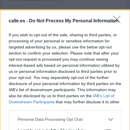
calle.es -
Do Not Process My Personal Information
Callejero de
Callejero de
Castellbisbal
Castelldefels
If you wish to opt-out of the sale, sharing to third parties, or
Código postal 08755
Código postal 08860
processing of your personal or sensitive information for
Barcelona.
Barcelona.
targeted advertising by us, please use the below opt-out
section to confirm your selection. Please note that after your
opt-out request is processed you may continue seeing
interest-based ads based on personal information utilized by
us or personal information disclosed to third parties prior to
Callejero de
your opt-out. You may separately opt-out of the further
Castellnou de Bages
disclosure of your personal information by third parties on the
Código postal 08251
IAB’s list of downstream participants. This information may
Barcelona.
also be disclosed by us to third parties on the
IAB’s List of
Downstream Participants
that may further disclose it to other
third parties.
Personal Data Processing Opt Outs
Callejero de
Callejero de Castellví
Castellterçol
de la Marca