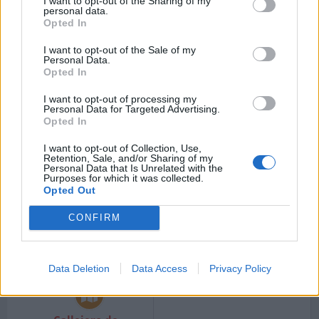
I want to opt-out of the Sharing of my
Código postal 08183
Código postal 08732
personal data.
Barcelona.
Barcelona.
Opted In
I want to opt-out of the Sale of my
Personal Data.
Opted In
Callejero de Castellví
I want to opt-out of processing my
de Rosanes
Personal Data for Targeted Advertising.
Código postal 08769
Opted In
Barcelona.
I want to opt-out of Collection, Use,
Retention, Sale, and/or Sharing of my
Personal Data that Is Unrelated with the
Purposes for which it was collected.
Opted Out
Callejero de Centelles
Callejero de
CONFIRM
Código postal 08540
Cerdanyola
Barcelona.
Código postal 08193
Barcelona.
Data Deletion
Data Access
Privacy Policy