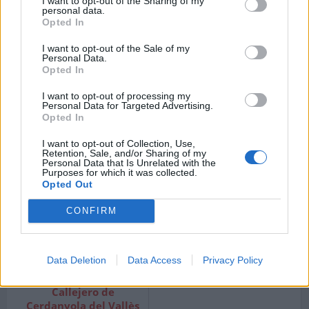
I want to opt-out of the Sharing of my
Barcelona.
Barcelona.
personal data.
Opted In
I want to opt-out of the Sale of my
Personal Data.
Opted In
Callejero de Castellví
de Rosanes
I want to opt-out of processing my
Código postal 08769
Personal Data for Targeted Advertising.
Barcelona.
Opted In
I want to opt-out of Collection, Use,
Retention, Sale, and/or Sharing of my
Personal Data that Is Unrelated with the
Purposes for which it was collected.
Callejero de Centelles
Callejero de
Opted Out
Código postal 08540
Cerdanyola
Barcelona.
Código postal 08193
CONFIRM
Barcelona.
Data Deletion
Data Access
Privacy Policy
Callejero de
Cerdanyola del Vallès