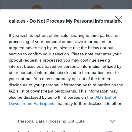
Callejero de
Callejero de
calle.es -
Do Not Process My Personal Information
Castellbisbal
Castelldefels
Código postal 08755
Código postal 08860
If you wish to opt-out of the sale, sharing to third parties, or
Barcelona.
Barcelona.
processing of your personal or sensitive information for
targeted advertising by us, please use the below opt-out
section to confirm your selection. Please note that after your
opt-out request is processed you may continue seeing
interest-based ads based on personal information utilized by
Callejero de
us or personal information disclosed to third parties prior to
Castellnou de Bages
your opt-out. You may separately opt-out of the further
Código postal 08251
disclosure of your personal information by third parties on the
Barcelona.
IAB’s list of downstream participants. This information may
also be disclosed by us to third parties on the
IAB’s List of
Downstream Participants
that may further disclose it to other
third parties.
Callejero de
Callejero de Castellví
Castellterçol
de la Marca
Personal Data Processing Opt Outs
Código postal 08183
Código postal 08732