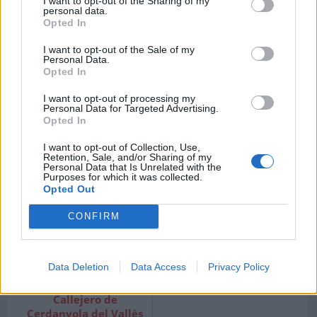
I want to opt-out of the Sharing of my
Barcelona.
Barcelona.
personal data.
Opted In
I want to opt-out of the Sale of my
Personal Data.
Opted In
Callejero de Castellví
de Rosanes
I want to opt-out of processing my
Código postal 08769
Personal Data for Targeted Advertising.
Barcelona.
Opted In
I want to opt-out of Collection, Use,
Retention, Sale, and/or Sharing of my
Personal Data that Is Unrelated with the
Purposes for which it was collected.
Callejero de Centelles
Callejero de
Opted Out
Código postal 08540
Cerdanyola
Barcelona.
Código postal 08193
CONFIRM
Barcelona.
Data Deletion
Data Access
Privacy Policy
Callejero de
Cerdanyola del Vallès