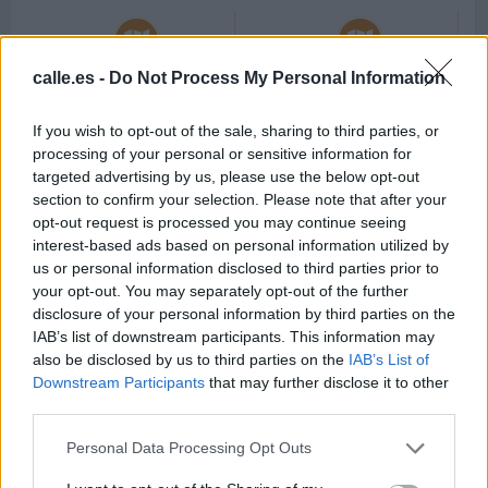
Callejero de
Callejero de
calle.es -
Do Not Process My Personal Information
Castellbisbal
Castelldefels
Código postal 08755
Código postal 08860
If you wish to opt-out of the sale, sharing to third parties, or
Barcelona.
Barcelona.
processing of your personal or sensitive information for
targeted advertising by us, please use the below opt-out
section to confirm your selection. Please note that after your
opt-out request is processed you may continue seeing
interest-based ads based on personal information utilized by
Callejero de
us or personal information disclosed to third parties prior to
Castellnou de Bages
your opt-out. You may separately opt-out of the further
Código postal 08251
disclosure of your personal information by third parties on the
Barcelona.
IAB’s list of downstream participants. This information may
also be disclosed by us to third parties on the
IAB’s List of
Downstream Participants
that may further disclose it to other
third parties.
Callejero de
Callejero de Castellví
Castellterçol
de la Marca
Personal Data Processing Opt Outs
Código postal 08183
Código postal 08732