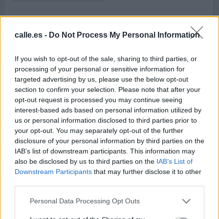
calle.es -
Do Not Process My Personal Information
Callejero de Campo
Callejero de
Olivar
Campolivar
If you wish to opt-out of the sale, sharing to third parties, or
Código postal 46110
Código postal 46110
processing of your personal or sensitive information for
Valencia.
Valencia.
targeted advertising by us, please use the below opt-out
section to confirm your selection. Please note that after your
opt-out request is processed you may continue seeing
interest-based ads based on personal information utilized by
us or personal information disclosed to third parties prior to
Callejero de Canet
your opt-out. You may separately opt-out of the further
d'en Berenguer
disclosure of your personal information by third parties on the
Código postal 46529
IAB’s list of downstream participants. This information may
Valencia.
also be disclosed by us to third parties on the
IAB’s List of
Downstream Participants
that may further disclose it to other
third parties.
Personal Data Processing Opt Outs
Callejero de
Callejero de
Carcagente
Carcaixent