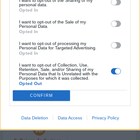
I want to opt-out of the Sharing of my
Código postal 46740
Código postal 46740
personal data.
Valencia.
Valencia.
Opted In
I want to opt-out of the Sale of my
Personal Data.
Opted In
Callejero de Càrcer
I want to opt-out of processing my
Código postal 46294
Personal Data for Targeted Advertising.
Valencia.
Opted In
I want to opt-out of Collection, Use,
Retention, Sale, and/or Sharing of my
Personal Data that Is Unrelated with the
Purposes for which it was collected.
Opted Out
Callejero de Carlet
Callejero de Casas del
CONFIRM
Código postal 46240
Rey
Valencia.
Código postal Valencia.
Data Deletion
Data Access
Privacy Policy