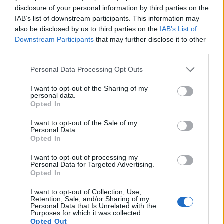
disclosure of your personal information by third parties on the
Callejero de Valencia
IAB’s list of downstream participants. This information may
Descubre calles cercanas a Avenida 110
also be disclosed by us to third parties on the
IAB’s List of
Alberto Garcia Esteve
Downstream Participants
that may further disclose it to other
Valencia
46024
Comunidad Valenciana Valencia
third parties.
Distancia: 7,385 km.
Personal Data Processing Opt Outs
Amalio Gimeno
Valencia
46024
Comunidad Valenciana Valencia
I want to opt-out of the Sharing of my
Distancia: 7,385 km.
personal data.
Opted In
Autopista Sur
Valencia
2001
Carabobo Municipio Autónomo Valencia
I want to opt-out of the Sale of my
Distancia: 5 km.
Personal Data.
Opted In
Autopista Valencia - Campo Carabobo
Valencia
2001
Carabobo Municipio Autónomo Valencia
I want to opt-out of processing my
Personal Data for Targeted Advertising.
Distancia: 9 km.
Opted In
Avenida 100 Bolívar - Norte
I want to opt-out of Collection, Use,
Valencia
2001
Carabobo Municipio Autónomo Valencia
Retention, Sale, and/or Sharing of my
Distancia: 2 km.
Personal Data that Is Unrelated with the
Purposes for which it was collected.
Opted Out
Avenida 100 Constitución