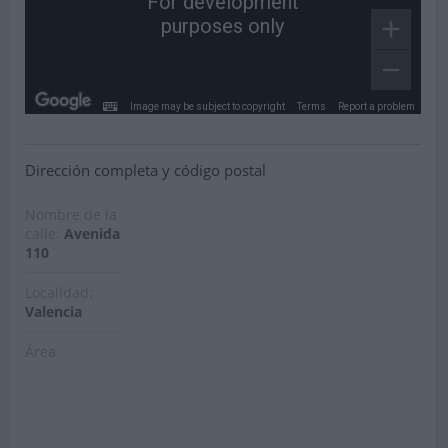
For development
purposes only
Image may be subject to copyright
Terms
Report a problem
Dirección completa y código postal
Nombre de la
calle:
Avenida
110
Localidad:
Valencia
Área