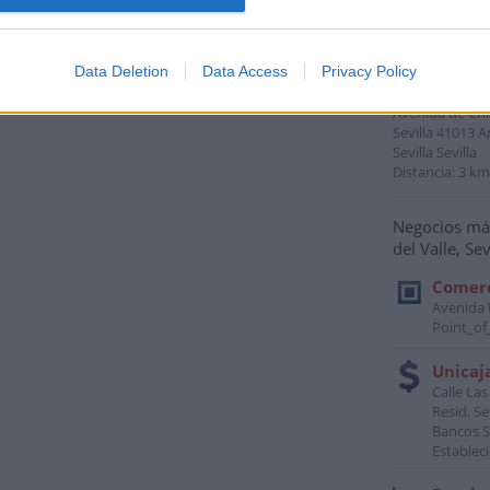
Avenida de Cád
Sevilla
41004
A
Sevilla Sevilla
Distancia: 2 km
Data Deletion
Data Access
Privacy Policy
Avenida de Chi
Sevilla
41013
A
Sevilla Sevilla
Distancia: 3 km
Negocios más
del Valle, Sev
Comerc
Avenida E
Point_of
Unicaj
Calle La
Resid, Se
Bancos S
Establec