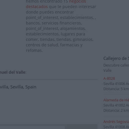
hemos encontrado 15
negocios
destacados
que te pueden interesar
donde puedes encontrar
point_of_interest, establecimientos, ,
bancos, servicios financieros,
point_of_interest, alojamientos,
establecimientos, lugares para
comer, tiendas, tiendas, gimnasios,
centros de salud, farmacias y
refomas.
Callejero de 
Descubre calle
Valle
uel del Valle
:
A-8028
Sevilla
41006
A
lla, Sevilla, Spain
Distancia: 5 km
Alameda de Hé
Sevilla
41002
A
Distancia: 2 km
Andrés Segovi
Sevilla
41008
A