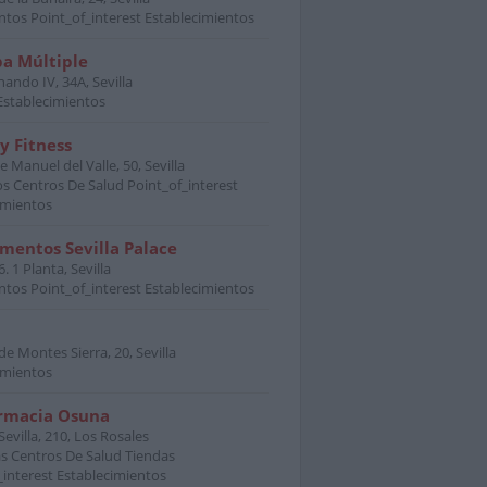
ntos Point_of_interest Establecimientos
a Múltiple
nando IV, 34A, Sevilla
Establecimientos
y Fitness
e Manuel del Valle, 50, Sevilla
s Centros De Salud Point_of_interest
imientos
mentos Sevilla Palace
6. 1 Planta, Sevilla
ntos Point_of_interest Establecimientos
e Montes Sierra, 20, Sevilla
imientos
rmacia Osuna
evilla, 210, Los Rosales
s Centros De Salud Tiendas
_interest Establecimientos