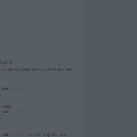
Sevilla
s cercanas a Avenida Alcalde Manuel del
ndalucía Sevilla
.
rcules
ndalucía Sevilla
.
a
ndalucía Sevilla Área Metropolitana de