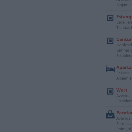
Alojamie
Estamp
Calle Fer
Tiendas 
Centur
Av Alcald
Gimnasio
Establec
Aparta
C/ Feria, 
Alojamie
Wort
Avenida d
Establec
Parafa
Avenida S
Farmacia
Point_of