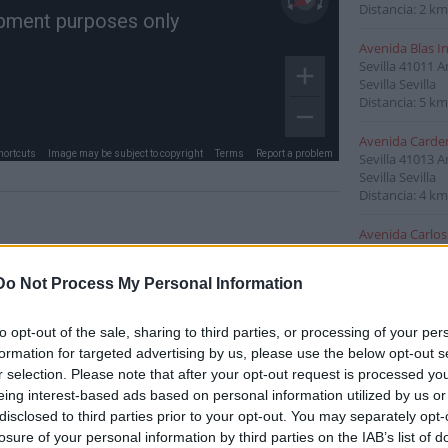
Distancia: 2 km
pment purposes only
Avenida Blas I
Sevilla
41011
A
Sevilla Sevilla
Distancia: 5 km
Avenida Carden
hortcuts
Image may be subject to copyright
Terms
Report a problem
Sevilla
41013
A
Sevilla Sevilla
Distancia: 4 km
Avenida Carlos 
Sevilla
41092
A
Manuel
Sevilla Sevilla
Do Not Process My Personal Information
Distancia: 3 km
Avenida Carlos
to opt-out of the sale, sharing to third parties, or processing of your per
Sevilla
Andalucí
formation for targeted advertising by us, please use the below opt-out s
Distancia: 3 km
r selection. Please note that after your opt-out request is processed y
eing interest-based ads based on personal information utilized by us or
Avenida Concej
disclosed to third parties prior to your opt-out. You may separately opt-
Sevilla
41009
A
losure of your personal information by third parties on the IAB’s list of
Distancia: 1 km
ana