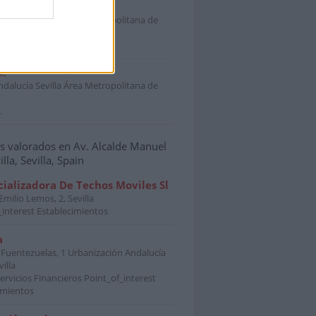
iz
ndalucía Sevilla Área Metropolitana de
.
le
ndalucía Sevilla Área Metropolitana de
.
 valorados en Av. Alcalde Manuel
illa, Sevilla, Spain
ializadora De Techos Moviles Sl
milio Lemos, 2, Sevilla
_interest Establecimientos
a
s Fuentezuelas, 1 Urbanización Andalucía
villa
ervicios Financieros Point_of_interest
imientos