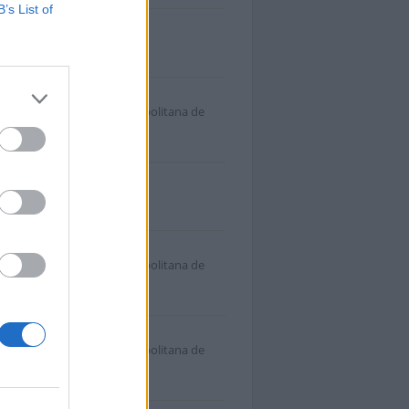
B’s List of
 de Colombi
ndalucía Sevilla
.
emania
ndalucía Sevilla Área Metropolitana de
.
var Núñez
ndalucía Sevilla
.
alucía
ndalucía Sevilla Área Metropolitana de
.
lavista
ndalucía Sevilla Área Metropolitana de
.