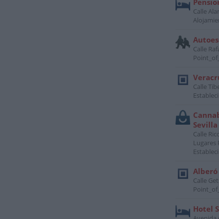
Pensio
Calle Ala
Alojamie
Autoes
Calle Raf
Point_of
Veracr
Calle Tib
Establec
Cannab
Sevilla
Calle Ric
Lugares 
Establec
Alberó
Calle Get
Point_of
Hotel S
Avenida d