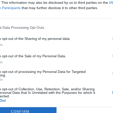
. This information may also be disclosed by us to third parties on the
IA
Avenida Conde
Participants
that may further disclose it to other third parties.
Sevilla
41013
A
Distancia: 3 km
Avenida de Al
l Data Processing Opt Outs
Sevilla
41012
A
Sevilla Sevilla
o opt-out of the Sharing of my personal data.
Distancia: 6 km
tud:
In
Avenida de Al
Sevilla
41010
A
o opt-out of the Sale of my Personal Data.
uel
Distancia: 4 km
In
Avenida de And
to opt-out of processing my Personal Data for Targeted
Sevilla
41007
A
ing.
Sevilla Sevilla
In
Distancia: 2 km
o opt-out of Collection, Use, Retention, Sale, and/or Sharing
Avenida de Bel
ersonal Data that Is Unrelated with the Purposes for which it
lected.
Sevilla
41014
A
Out
Sevilla Sevilla
Distancia: 9 km
CONFIRM