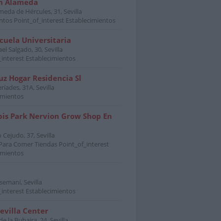
n Alameda
meda de Hércules, 31, Sevilla
ntos Point_of_interest Establecimientos
cuela Universitaria
ael Salgado, 30, Sevilla
_interest Establecimientos
uz Hogar Residencia Sl
eríades, 31A, Sevilla
imientos
is Park Nervion Grow Shop En
o Cejudo, 37, Sevilla
Para Comer Tiendas Point_of_interest
imientos
semaní, Sevilla
_interest Establecimientos
evilla Center
e la Buhaira, 24, Sevilla