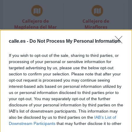
Callejero de
Callejero de
Magdalena del Mar
Miraflores
Código postal 15076
Código postal Lima 18
Lima.
Lima.
calle.es -
Do Not Process My Personal Information
If you wish to opt-out of the sale, sharing to third parties, or
processing of your personal or sensitive information for
Callejero de Pucusana
targeted advertising by us, please use the below opt-out
Código postal Lima.
section to confirm your selection. Please note that after your
opt-out request is processed you may continue seeing
interest-based ads based on personal information utilized by
us or personal information disclosed to third parties prior to
your opt-out. You may separately opt-out of the further
disclosure of your personal information by third parties on the
IAB’s list of downstream participants. This information may
Callejero de Pucusana
Callejero de Pueblo
also be disclosed by us to third parties on the
IAB’s List of
District
Libre
Downstream Participants
that may further disclose it to other
Código postal Lima.
Código postal 15084
third parties.