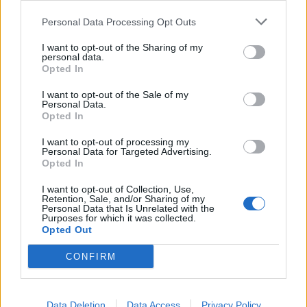
Lima.
Personal Data Processing Opt Outs
I want to opt-out of the Sharing of my
personal data.
Opted In
Callejero de Puente
Piedra
I want to opt-out of the Sale of my
Código postal 92614
Personal Data.
Lima.
Opted In
I want to opt-out of processing my
Personal Data for Targeted Advertising.
Opted In
Callejero de Punta
Callejero de Punta
I want to opt-out of Collection, Use,
Hermosa
Negra
Retention, Sale, and/or Sharing of my
Código postal Lima.
Código postal Lima.
Personal Data that Is Unrelated with the
Purposes for which it was collected.
Opted Out
CONFIRM
Callejero de Rímac
Código postal 15093
Data Deletion
Data Access
Privacy Policy